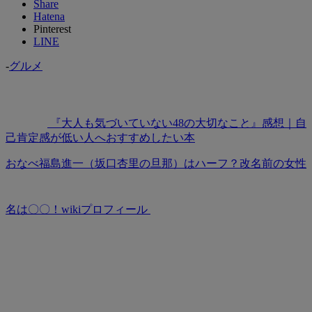
Share
Hatena
Pinterest
LINE
-
グルメ
『大人も気づいていない48の大切なこと』感想｜自
己肯定感が低い人へおすすめしたい本
おなべ福島進一（坂口杏里の旦那）はハーフ？改名前の女性
名は〇〇！wikiプロフィール