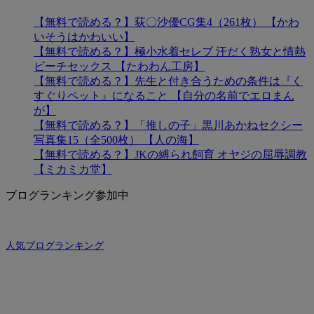
【無料で読める？】荻〇沙優CG集4（261枚） 【かわ
いそうはかわいい】
【無料で読める？】極小水着セレブ 汗だく熟女と情熱
ビーチセックス 【たわわん工房】
【無料で読める？】先生と付き合うための条件は『く
すぐりペット』になること 【自分の名前でエロまん
が】
【無料で読める？】「推しの子」黒川あかねセクシー
写真集15（全500枚） 【人の海】
【無料で読める？】JKの縛られ飼育 オヤジの屈辱調教
【ミカミカ堂】
ブログランキング参加中
人気ブログランキング