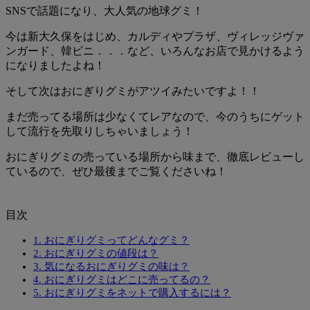
SNSで話題になり、大人気の地球グミ！
今は新大久保をはじめ、カルディやプラザ、ヴィレッジヴァ
ンガード、韓ビニ．．．など、いろんなお店で見かけるよう
になりましたよね！
そして次は
おにぎりグミ
がアツイみたいですよ！！
まだ売ってる場所は少なくてレアなので、今のうちにゲット
して流行を先取りしちゃいましょう！
おにぎりグミの売っている場所から味まで、徹底レビューし
ているので、ぜひ最後までご覧くださいね！
目次
1.
おにぎりグミってどんなグミ？
2.
おにぎりグミの値段は？
3.
気になるおにぎりグミの味は？
4.
おにぎりグミはどこに売ってるの？
5.
おにぎりグミをネットで購入するには？