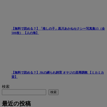
【無料で読める？】「推しの子」黒川あかねセクシー写真集15（全
500枚） 【人の海】
【無料で読める？】JKの縛られ飼育 オヤジの屈辱調教 【ミカミカ
堂】
検索
検索
最近の投稿