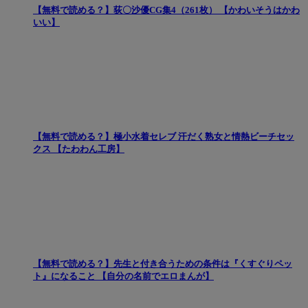
【無料で読める？】荻〇沙優CG集4（261枚） 【かわいそうはかわ
いい】
【無料で読める？】極小水着セレブ 汗だく熟女と情熱ビーチセッ
クス 【たわわん工房】
【無料で読める？】先生と付き合うための条件は『くすぐりペッ
ト』になること 【自分の名前でエロまんが】