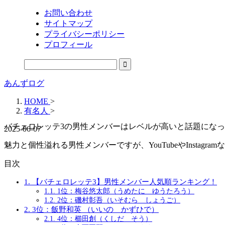
お問い合わせ
サイトマップ
プライバシーポリシー
プロフィール
あんずログ
HOME
>
有名人
>
バチェロレッテ3の男性メンバーはレベルが高いと話題にな
2025-06-07
魅力と個性溢れる男性メンバーですが、YouTubeやInsta
目次
1.
【バチェロレッテ3】男性メンバー人気順ランキング！
1.1.
1位：梅谷悠太郎（うめたに ゆうたろう）
1.2.
2位：磯村彰吾（いそむら しょうご）
2.
3位：飯野和英 （いいの かずひで）
2.1.
4位：櫛田創（くしだ そう）