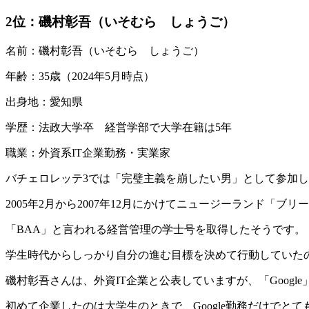
2位
：磯村彰吾（いそむら しょうご）
名前：磯村彰吾（いそむら しょうご）
年齢：35歳（2024年5月時点）
出身地：愛知県
学歴：法政大学卒 経営学部で大学在籍は5年
職業：外資系IT企業勤務・実業家
バチェロレッテ3では「完璧主義を崩したい男」として参加
2005年2月から2007年12月にかけてニュージーランド「
「BAA」と言われる経営管理の学士号を取得したそうです。
学生時代からしっかり自分の進む目標を決めて行動していた
磯村彰吾さんは、外資IT企業と公表していますが、「Goog
初めて企業したのは大学生のときで、Google勤務だけで