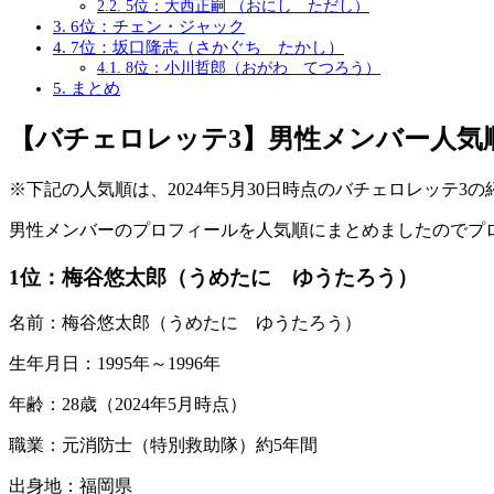
2.2.
5位：大西正嗣 （おにし ただし）
3.
6位：チェン・ジャック
4.
7位：坂口隆志（さかぐち たかし）
4.1.
8位：小川哲郎（おがわ てつろう）
5.
まとめ
【バチェロレッテ3】男性メンバー人気
※下記の人気順は、2024年5月30日時点のバチェロレッテ3の
男性メンバーのプロフィールを人気順にまとめましたのでプ
1位
：梅谷悠太郎（うめたに ゆうたろう）
名前：梅谷悠太郎（うめたに ゆうたろう）
生年月日：1995年～1996年
年齢：28歳（2024年5月時点）
職業：元消防士（特別救助隊）約5年間
出身地：福岡県