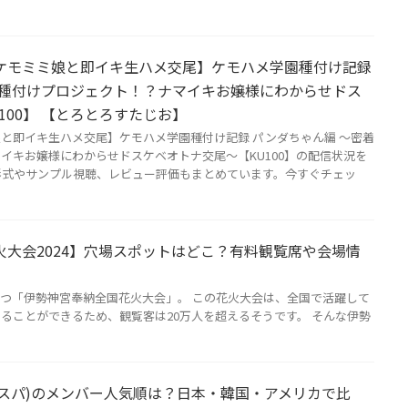
ケモミミ娘と即イキ生ハメ交尾】ケモハメ学園種付け記録
着種付けプロジェクト！？ナマイキお嬢様にわからせドス
100】 【とろとろすたじお】
と即イキ生ハメ交尾】ケモハメ学園種付け記録 パンダちゃん編 〜密着
イキお嬢様にわからせドスケベオトナ交尾〜【KU100】の配信状況を
売形式やサンプル視聴、レビュー評価もまとめています。今すぐチェッ
大会2024】穴場スポットはどこ？有料観覧席や会場情
つ「伊勢神宮奉納全国花火大会」。 この花火大会は、全国で活躍して
ることができるため、観覧客は20万人を超えるそうです。 そんな伊勢
a(エスパ)のメンバー人気順は？日本・韓国・アメリカで比