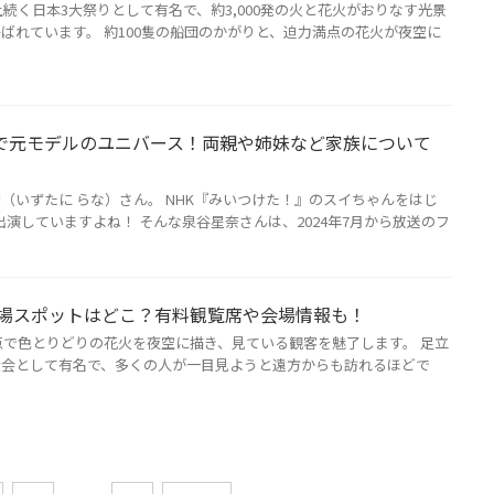
上続く日本3大祭りとして有名で、約3,000発の火と花火がおりなす光景
ばれています。 約100隻の船団のかがりと、迫力満点の花火が夜空に
で元モデルのユニバース！両親や姉妹など家族について
（いずたに らな）さん。 NHK『みいつけた！』のスイちゃんをはじ
演していますよね！ そんな泉谷星奈さんは、2024年7月から放送のフ
穴場スポットはどこ？有料観覧席や会場情報も！
満点で色とりどりの花火を夜空に描き、見ている観客を魅了します。 足立
大会として有名で、多くの人が一目見ようと遠方からも訪れるほどで