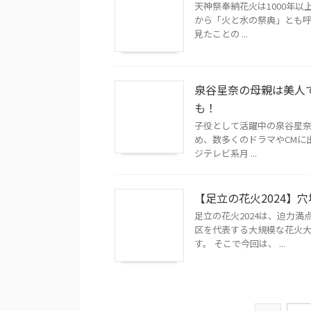
天神祭奉納花火は1000年以
から「火と水の祭典」とも呼
見たことの ...
泉谷星奈の母親は美人
も！
子役として活躍中の泉谷星奈
め、数多くのドラマやCMに出
ジテレビ系月 ...
【足立の花火2024】
足立の花火2024は、迫力
区を代表する大規模な花火
す。 そこで今回は、 ...