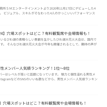
事務所ＳＭエンターテインメントより2020年11月17日にデビューした4
。 ビジュアル、スキルがそなわった4人のかっこいいパフォーマンス
24】穴場スポットはどこ？有料観覧席や会場情報も！
ているびわ湖の素晴らしい景観を生かしたびわ湖大花火大会は、国内で
す。 そんなびわ湖大花火大会が今年も開催されるとして、期待の声が
男性メンバー人気順ランキング！1位～8位
バーはレベルが高いと話題になっています。 魅力と個性溢れる男性メ
InstagramなどのSNSのいいね数などから、男性メンバー人気順ランキン
4】穴場スポットはどこ？有料観覧席や会場情報も！