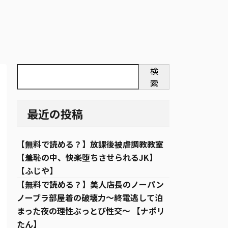
検
索
最近の投稿
【無料で読める？】放課後被虐調教教室
【羞恥の中、快楽堕ちさせられるJK】
【ふじや】
【無料で読める？】美人店長のノーパン
ノーブラ部屋着の破壊力〜終電逃して泊
まった夜の理性ぶっとび性交〜 【ナポリ
たん】