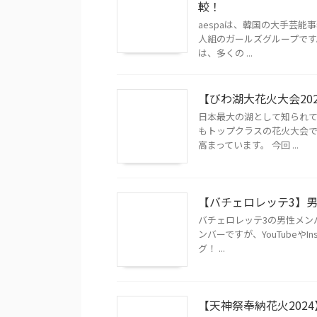
較！
aespaは、韓国の大手芸能
人組のガールズグループです
は、多くの ...
【びわ湖大花火大会20
日本最大の湖として知られ
もトップクラスの花火大会で
高まっています。 今回 ...
【バチェロレッテ3】
バチェロレッテ3の男性メン
ンバーですが、YouTubeや
グ！ ...
【天神祭奉納花火202