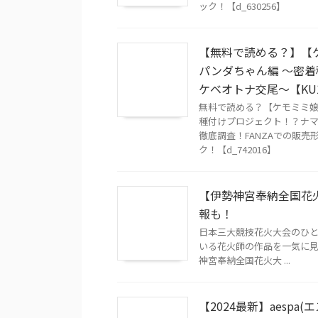
ック！【d_630256】
【無料で読める？】【
パンダちゃん編 〜密
ケベオトナ交尾〜【KU
無料で読める？【ケモミミ娘
種付けプロジェクト！？ナマ
徹底調査！FANZAでの販
ク！【d_742016】
【伊勢神宮奉納全国花火
報も！
日本三大競技花火大会のひと
いる花火師の作品を一気に見
神宮奉納全国花火大 ...
【2024最新】aesp